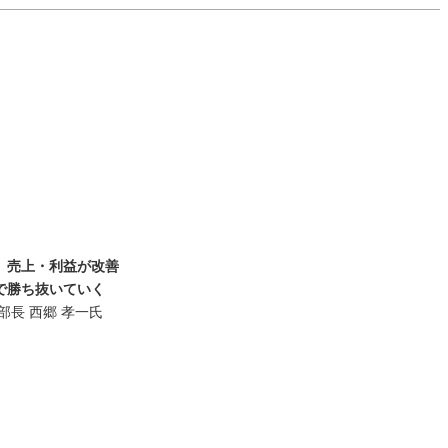
、売上・利益が改善
で勝ち抜いていく
部長 西郷 孝一氏