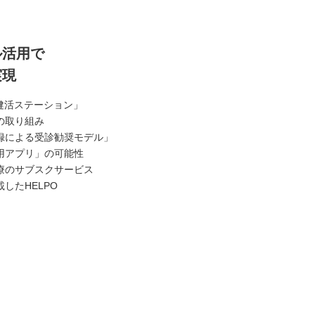
ル活用で
実現
健活ステーション」
の取り組み
録による受診勧奨モデル」
用アプリ」の可能性
療のサブスクサービス
したHELPO