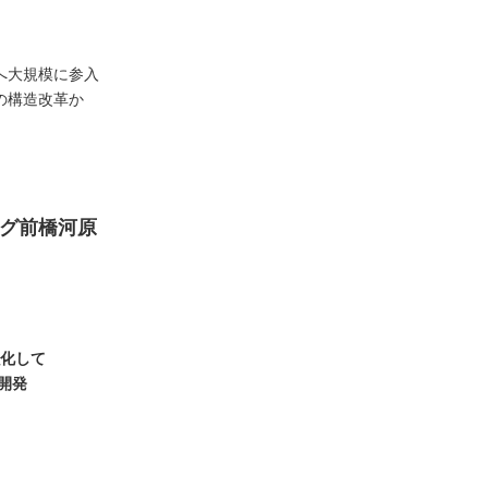
へ大規模に参入
の構造改革か
グ前橋河原
強化して
態開発