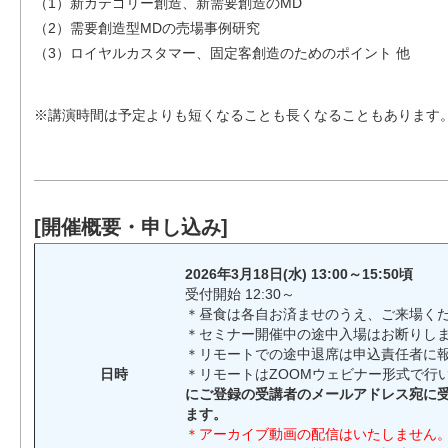
（1）新カテゴリー創造、新需要創造のMD
（2）需要創造型MDの売場事例研究
（3）ロイヤルカスタマー、固定客創造のためのポイント 他
※講演時間は予定よりも短くなることも長くなることもあります
[開催概要・申し込み]
2026年3月18日(水) 13:00～15:50頃
受付開始 12:30～
＊昼食は各自お済ませのうえ、ご来場く
＊セミナー開催中の途中入場はお断りし
＊リモートでの途中退席は申込責任者に
日時
＊リモートはZOOMウェビナー形式で行
にご登録の受講者のメールアドレス宛に受
ます。
＊アーカイブ動画の配信はいたしません