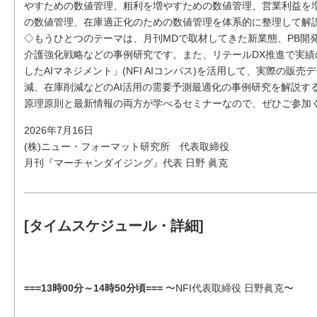
やすための数値管理、粗利を増やすための数値管理、営業利益を
の数値管理、在庫適正化のための数値管理を体系的に整理して解
◇もうひとつのテーマは、月刊MDで取材してきた新業態、PB開
介護強化戦略などの事例研究です。また、リテールDX推進で実
したAIマネジメント」(NFI AIコンパス)を活用して、実際の販
減、在庫削減などのAI活用の需要予測最適化の事例研究を解説す
原理原則と最新情報の両方が学べるセミナーなので、ぜひご参加
2026年7月16日
(株)ニュー・フォーマット研究所 代表取締役
月刊『マーチャンダイジング』代表 日野 眞克
[タイムスケジュール・詳細]
===13時00分～14時50分頃===
〜NFI代表取締役 日野眞克〜