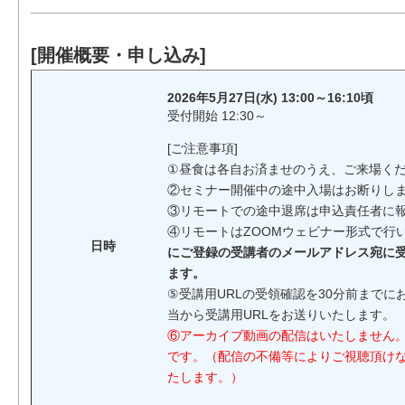
[開催概要・申し込み]
2026年5月27日(水) 13:00～16:10頃
受付開始 12:30～
[ご注意事項]
①昼食は各自お済ませのうえ、ご来場く
②セミナー開催中の途中入場はお断りし
③リモートでの途中退席は申込責任者に
④リモートはZOOMウェビナー形式で行
日時
にご登録の受講者のメールアドレス宛に受
ます。
⑤受講用URLの受領確認を30分前まで
当から受講用URLをお送りいたします。
⑥アーカイブ動画の配信はいたしません
です。（配信の不備等によりご視聴頂け
たします。）