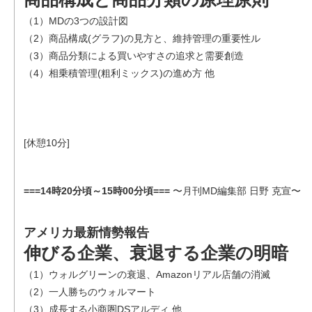
（1）MDの3つの設計図
（2）商品構成(グラフ)の見方と、維持管理の重要性ル
（3）商品分類による買いやすさの追求と需要創造
（4）相乗積管理(粗利ミックス)の進め方 他
[休憩10分]
===14時20分頃～15時00分頃===
〜月刊MD編集部 日野 克宣〜
アメリカ最新情勢報告
伸びる企業、衰退する企業の明暗
（1）ウォルグリーンの衰退、Amazonリアル店舗の消滅
（2）一人勝ちのウォルマート
（3）成長する小商圏DSアルディ 他