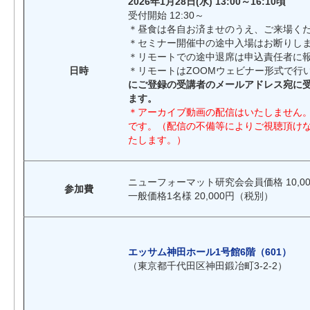
2026年1月28日(水) 13:00～16:10頃
受付開始 12:30～
＊昼食は各自お済ませのうえ、ご来場く
＊セミナー開催中の途中入場はお断りし
＊リモートでの途中退席は申込責任者に
日時
＊リモートはZOOMウェビナー形式で行
にご登録の受講者のメールアドレス宛に受
ます。
＊アーカイブ動画の配信はいたしません
です。（配信の不備等によりご視聴頂け
たします。）
ニューフォーマット研究会会員価格 10,00
参加費
一般価格1名様 20,000円（税別）
エッサム神田ホール1号館6階（601）
（東京都千代田区神田鍛冶町3-2-2）