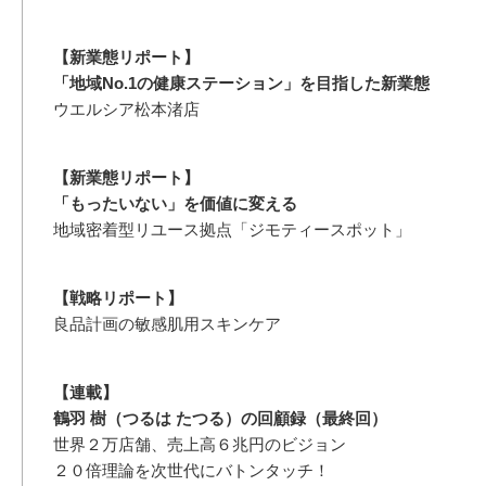
【新業態リポート】
「地域No.1の健康ステーション」を目指した新業態
ウエルシア松本渚店
【新業態リポート】
「もったいない」を価値に変える
地域密着型リユース拠点「ジモティースポット」
【戦略リポート】
良品計画の敏感肌用スキンケア
【連載】
鶴羽 樹（つるは たつる）の回顧録（最終回）
世界２万店舗、売上高６兆円のビジョン
２０倍理論を次世代にバトンタッチ！