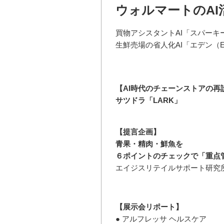
ウォルマートのAI
買物アシスタントAI「スパーキー（
生鮮売場の省人化AI「エデン（E
【AI時代のチェーンストアの再
サツドラ「LARK」
【提言企画】
青果・精肉・鮮魚を
６ポイントのチェックで「重点
エイジスリテイルサポート研究所
【展示会リポート】
● アルフレッサ ヘルスケア