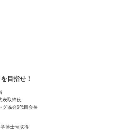
」を目指せ！
唱
代表取締役
ング協会6代目会長
薬学博士号取得