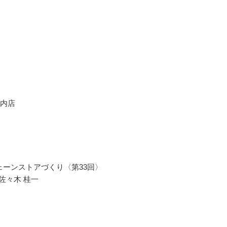
の内店
ェーンストアづくり〈第33回〉
佐々木 桂一