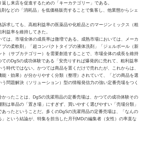
返し来店を促進するための「キーカテゴリー」である。
洗剤などの「消耗品」を低価格販売することで集客し、他業態からシェ
。
訴求しても、高粗利益率の医薬品や化粧品とのマージンミックス（粗
粗利益率を維持してきた。
ては、市場全体の成長率は微増である。成熟市場においては、メーカ
イプの柔軟剤」「超コンパクトタイプの液体洗剤」「ジェルボール（新
ント（サブカテゴリー）を需要創造することで、市場全体の成長を維持
つてのDgSの成功体験である「安売りすれば爆発的に売れて、粗利益率
いう時代ではない。かつては商品を置くだけで売れたが、これからは、
機能・効果）が分かりやすく分類（整理）されていて、「どの商品を選
いう問題解決（ソリューション）型の情報発信力の強い定番売場をつく
かったことは、DgSの洗濯用品の定番売場は、かつての成功体験その
棚割は単品の「置き場」にすぎず、買いやすく選びやすい「売場分類」
であったということだ。多くのDgSの洗濯用品の定番売場は、「なんの
る」という結論が、特集を担当した月刊MDの編集者（女性）の率直な