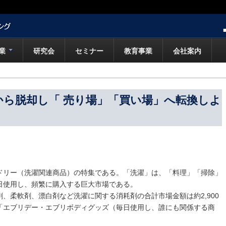
業
研究会
セミナー
教育事業
会社案内
から脱却し「 売り場」「買い場」へ転換しよ
リー（洗濯関連商品）の特集である。「洗濯」は、「料理」「掃除」
日使用し、頻繁に購入する巨大市場である。
柔軟剤、漂白剤など洗濯に関する消耗剤の合計市場金額は約2,900
「エブリデー・エブリボディグッズ（毎日使用し、誰にも関係する商