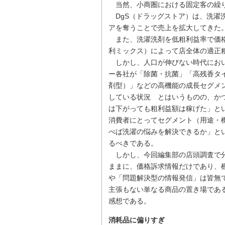
当然、小商圏における固定客の繰り
DgS（ドラッグストア）は、洗濯
アを奪うことで売上を拡大してきた
また、洗濯洗剤を低粗利益率で価格
利ミックス）によって店全体の適正
しかし、人口が伸びない時代におい
ー各社が「除菌・抗菌」「高残香タ
剤型）」などの高機能の成長セグメ
している状況 とはいうものの、か
は下がっても粗利益額は稼げた」と
消費者にとってセグメント（用途・
べば洗濯の悩みを解決できるか」と
るべきである。
しかし、今回編集部の店頭調査で分
ままに、価格訴求情報だけであり、
や「問題解決型の情報発信」は皆無
主張もない単なる商品の置き場であ
感想である。
消耗品に偏りすぎ