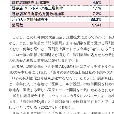
しかし、この10年間の大量出店、規模拡大によってDgSは、調
かる。また、病院前の「門前薬局」よりも調剤を面で受ける調剤併
ており、何年か経つと、調剤売上高のトップ企業がDgSになる日
コロナ禍の影響で長期処方が増えて、調剤薬局の処方せん枚数は
の処方せん枚数は前年比110%も増えている。
患者が、調剤薬局から面分業のDgSの利用にスイッチする割合
HDの松本社長によれば、「近年の調剤の売上高は私の予想を大
DgSの調剤強化は今後も加速するだろう。たとえば、調剤をほ
は、今年に入って各地で「医療モール併設型」の物件開発を始めて
敷地内に隣接する新しい医療モールの開発を一気に進めるとおも
10月に経営統合する「マツキヨココカラ&カンパニー」は、地域
あり、「調剤併設DgS」と「調剤薬局」を同時展開することで、
しようとしている（2021年6月号参照）。
さらに今月号で紹介した「ツルハドラッグ」も、医療モールと