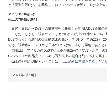
と「調剤併設DgS」を開発しており（8ページ参照）、DgS各社
アメリカのDgSは
売上の7割強が調剤
薬局・薬店からDgSへの業態開発に挑戦した初期のDgS企業の
ートした。しかし、現在のアメリカのDgSの売上構成比の70%
DgSでもっとも調剤の売上構成比の高い「スギHD」で約22%（2
では、現時点のアメリカと日本のDgSは似て非なる業態であると
図表1は、アメリカのDgSで売上高が第2位の「CVSヘルス」
CVSヘルスの商品売上に占める調剤売上の割合は約77%まで高ま
売上の77%が調剤ということは、……
続きは本誌をご覧くださ
2021年7月18日