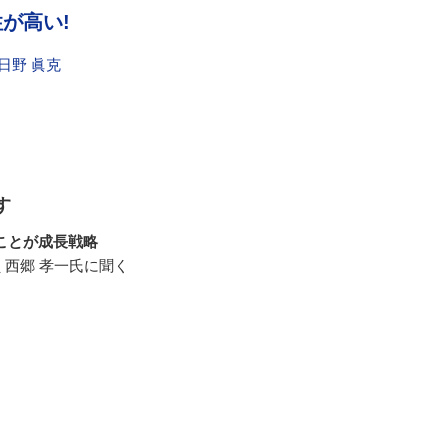
が高い!
日野 眞克
す
ことが成長戦略
 西郷 孝一氏に聞く