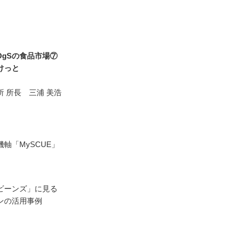
gSの食品市場⑦
けっと
 所長 三浦 美浩
軸「MySCUE」
ビーンズ」に見る
ンの活用事例