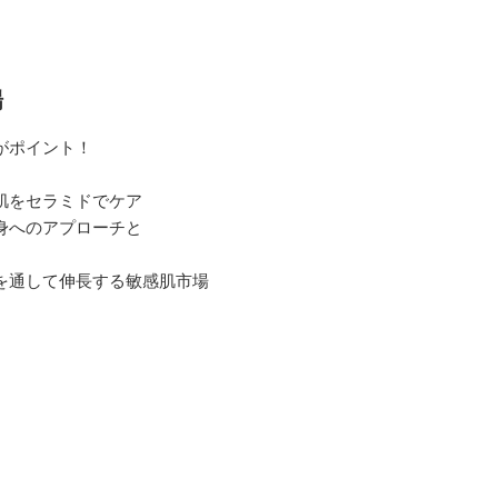
場
がポイント！
肌をセラミドでケア
身へのアプローチと
を通して伸長する敏感肌市場