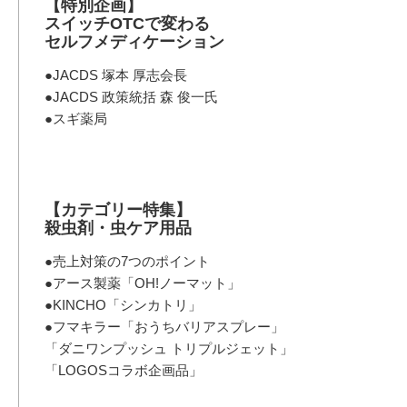
【特別企画】
スイッチOTCで変わる
セルフメディケーション
●JACDS 塚本 厚志会長
●JACDS 政策統括 森 俊一氏
●スギ薬局
【カテゴリー特集】
殺虫剤・虫ケア用品
●売上対策の7つのポイント
●アース製薬「OH!ノーマット」
●KINCHO「シンカトリ」
●フマキラー「おうちバリアスプレー」
「ダニワンプッシュ トリプルジェット」
「LOGOSコラボ企画品」