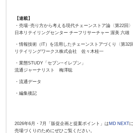
【連載】
・売場･売り方から考える現代チェーンストア論〈第22回〉
日本リテイリングセンター チーフリサーチャー 渥美 六雄
・情報技術（IT）を活用したチェーンストアづくり〈第32
リテイリングワークス株式会社 佐々木桂一
・業態STUDY「セブン−イレブン」
流通ジャーナリスト 梅澤聡
・流通データ
・編集後記
2026年6月・7月「販促企画と提案ポイント」は
MD NEXT
売場づくりのためにぜひご覧ください。