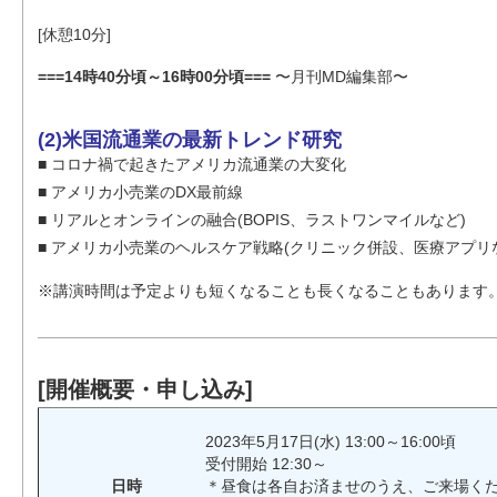
[休憩10分]
===14時40分頃～16時00分頃===
〜月刊MD編集部〜
(2)米国流通業の最新トレンド研究
■ コロナ禍で起きたアメリカ流通業の大変化
■ アメリカ小売業のDX最前線
■ リアルとオンラインの融合(BOPIS、ラストワンマイルなど)
■ アメリカ小売業のヘルスケア戦略(クリニック併設、医療アプリな
※講演時間は予定よりも短くなることも長くなることもあります
[開催概要・申し込み]
2023年5月17日(水) 13:00～16:00頃
受付開始 12:30～
日時
＊昼食は各自お済ませのうえ、ご来場く