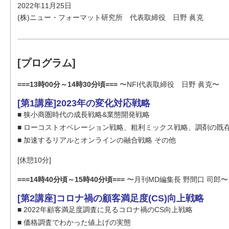
2022年11月25日
(株)ニュー・フォーマット研究所 代表取締役 日野 眞克
[プログラム]
===13時00分～14時30分頃===
〜NFI代表取締役 日野 眞克〜
[第1講座]2023年の変化対応戦略
■ 狭小商圏時代の成長戦略&業態開発戦略
■ ローコストオペレーション戦略、粗利ミックス戦略、調剤の既
■ 加速するリアルとオンラインの融合戦略 その他
[休憩10分]
===14時40分頃～15時40分頃===
〜月刊MD編集長 野間口 司郎〜
[第2講座]コロナ禍の顧客満足度(CS)向上戦略
■ 2022年顧客満足度調査に見るコロナ禍のCS向上戦略
■ 価格調査でわかった値上げの実態