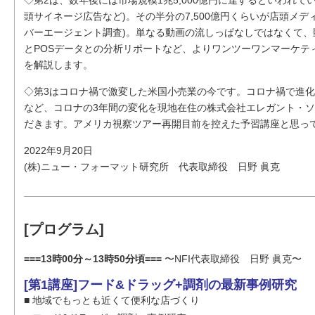
頭サイネージ広告など)。その半分の7,500億円くらいが店頭メ
バーエージェント調査)。単なる動画の流しっぱなしではなくて
とPOSデータとの分析リポートなど、よりワンツーワンマーケテ
を解説します。
◇第3はコロナ禍で激変した米国小売業の今です。コロナ禍で進化し
など、コロナの3年間の変化を現地在住の株式会社エレガント・
だきます。アメリカ視察ツアー再開目前を控えた予習講座と思っ
2022年9月20日
(株)ニュー・フォーマット研究所 代表取締役 日野 眞克
[プログラム]
===13時00分～13時50分頃===
〜NFI代表取締役 日野 眞克〜
[第1講座]フード&ドラッグ+調剤の最新事例研究
■ 地域でもっとも近くて便利な店づくり