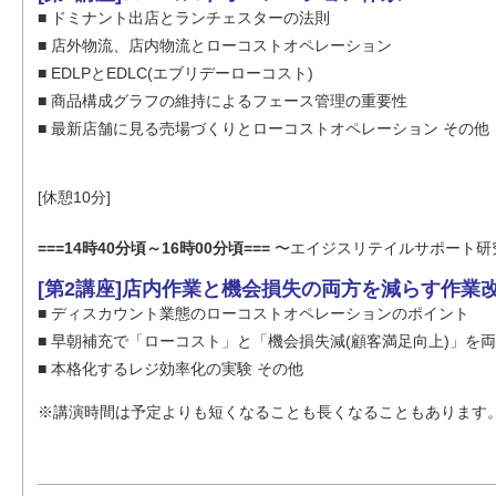
■ ドミナント出店とランチェスターの法則
■ 店外物流、店内物流とローコストオペレーション
■ EDLPとEDLC(エブリデーローコスト)
■ 商品構成グラフの維持によるフェース管理の重要性
■ 最新店舗に見る売場づくりとローコストオペレーション その他
[休憩10分]
===14時40分頃～16時00分頃===
〜エイジスリテイルサポート研究
[第2講座]店内作業と機会損失の両方を減らす作業
■ ディスカウント業態のローコストオペレーションのポイント
■ 早朝補充で「ローコスト」と「機会損失減(顧客満足向上)」を
■ 本格化するレジ効率化の実験 その他
※講演時間は予定よりも短くなることも長くなることもあります