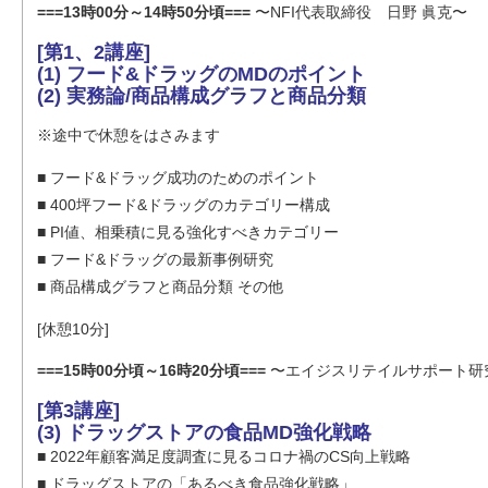
===13時00分～14時50分頃===
〜NFI代表取締役 日野 眞克〜
[第1、2講座]
(1) フード&ドラッグのMDのポイント
(2) 実務論/商品構成グラフと商品分類
※途中で休憩をはさみます
■ フード&ドラッグ成功のためのポイント
■ 400坪フード&ドラッグのカテゴリー構成
■ PI値、相乗積に見る強化すべきカテゴリー
■ フード&ドラッグの最新事例研究
■ 商品構成グラフと商品分類 その他
[休憩10分]
===15時00分頃～16時20分頃===
〜エイジスリテイルサポート研究
[第3講座]
(3) ドラッグストアの食品MD強化戦略
■ 2022年顧客満足度調査に見るコロナ禍のCS向上戦略
■ ドラッグストアの「あるべき食品強化戦略」