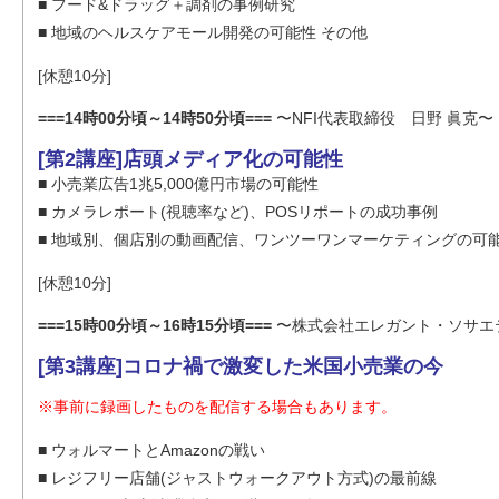
■ フード&ドラッグ＋調剤の事例研究
■ 地域のヘルスケアモール開発の可能性 その他
[休憩10分]
===14時00分頃～14時50分頃===
〜NFI代表取締役 日野 眞克〜
[第2講座]店頭メディア化の可能性
■ 小売業広告1兆5,000億円市場の可能性
■ カメラレポート(視聴率など)、POSリポートの成功事例
■ 地域別、個店別の動画配信、ワンツーワンマーケティングの可能
[休憩10分]
===15時00分頃～16時15分頃===
〜株式会社エレガント・ソサエテ
[第3講座]コロナ禍で激変した米国小売業の今
※事前に録画したものを配信する場合もあります。
■ ウォルマートとAmazonの戦い
■ レジフリー店舗(ジャストウォークアウト方式)の最前線