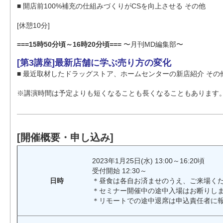
■ 開店前100%補充の仕組みづくりがCSを向上させる その他
[休憩10分]
===15時50分頃～16時20分頃===
〜月刊MD編集部〜
[第3講座]最新店舗に学ぶ売り方の変化
■ 最近取材したドラッグストア、ホームセンターの新店紹介 その
※講演時間は予定よりも短くなることも長くなることもあります
[開催概要・申し込み]
2023年1月25日(水) 13:00～16:20頃
受付開始 12:30～
日時
＊昼食は各自お済ませのうえ、ご来場く
＊セミナー開催中の途中入場はお断りし
＊リモートでの途中退席は申込責任者に